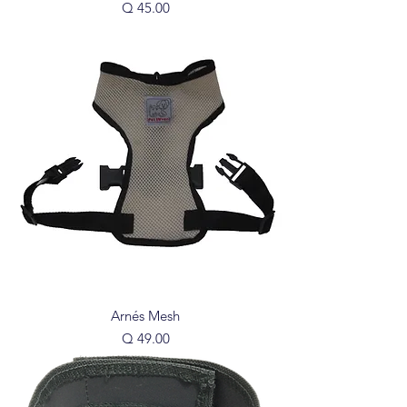
Precio
Q 45.00
Arnés Mesh
Precio
Q 49.00