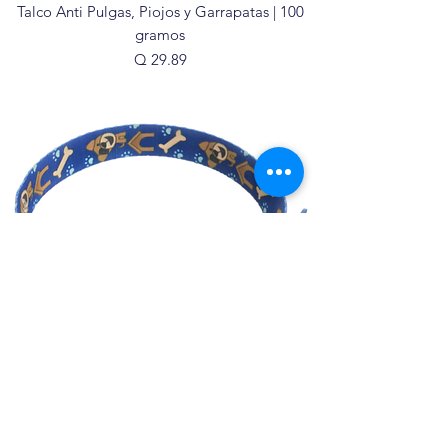
Talco Anti Pulgas, Piojos y Garrapatas | 100
gramos
Precio
Q 29.89
Collar Digital Tradicional Económico
Precio
Q 24.29