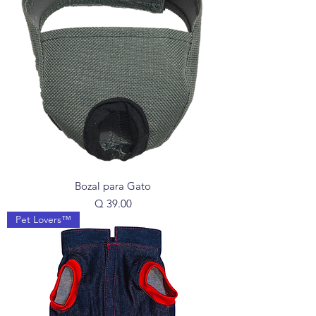
Bozal para Gato
Precio
Q 39.00
Pet Lovers™