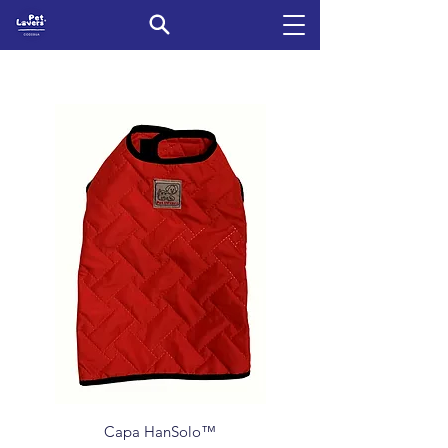
Capa HanSolo™