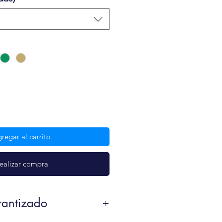
regar al carrito
ealizar compra
rantizado