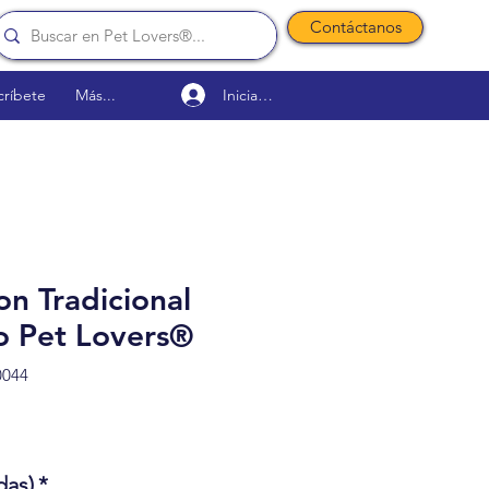
Contáctanos
Iniciar sesión
críbete
Más...
on Tradicional
 Pet Lovers®
0044
Precio de oferta
das)
*