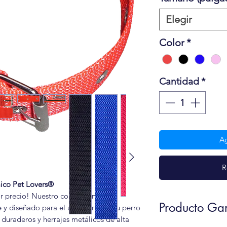
Elegir
Color
*
Cantidad
*
Ag
R
ico Pet Lovers®
 precio! Nuestro collar de nylon
Producto Ga
le y diseñado para el uso diario de tu perro
 duraderos y herrajes metálicos de alta