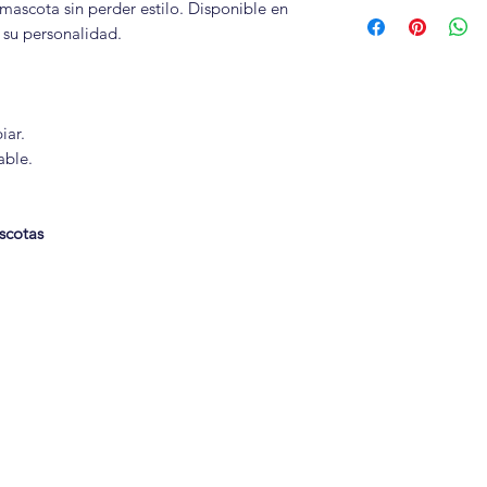
Política de Garant
 mascota sin perder estilo. Disponible en
 su personalidad.
iar.
able.
.
scotas