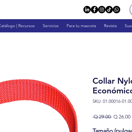
Catálogo | Recursos
Servicios
Para tu mascota
Revista
Sus
Collar Nyl
Económico
SKU: 01.00016-01.0
Precio
 Q 29.00 
Q 26.00
Tamaño (pulga