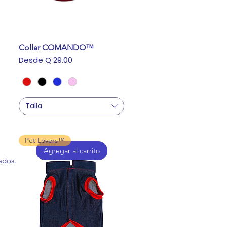
Collar COMANDO™
Precio de oferta
Desde
Q 29.00
Talla
Pet Lovers™
Agregar al carrito
ados.