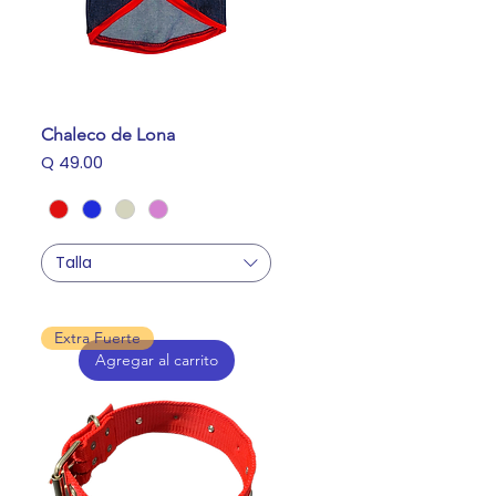
Chaleco de Lona
Precio
Q 49.00
Talla
Extra Fuerte
Agregar al carrito