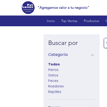
"Agregamos valor a tu negocio"
Inicio
Top Ventas
Productos
Buscar por
Categoría
Todos
Perros
Gatos
Peces
Roedores
Reptiles