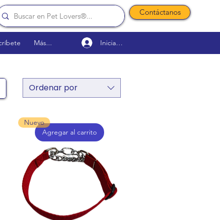
Contáctanos
Iniciar sesión
críbete
Más...
Ordenar por
Nuevo
Agregar al carrito