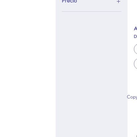
Precio
8 GTQ
309 GTQ
A
P
Copy