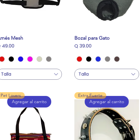
rnés Mesh
Bozal para Gato
recio
Precio
 49.00
Q 39.00
Talla
Talla
Pet Lovers
Extra Fuerte
Agregar al carrito
Agregar al carrito