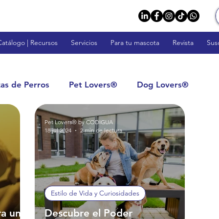
Catálogo | Recursos
Servicios
Para tu mascota
Revista
Sus
zas de Perros
Pet Lovers®
Dog Lovers®
Pet Lovers® by CODIGUA
rs™
Fish Lovers™
Rodent Lovers™
18 jul 2024
2 min de lectura
tos: Calidad y Confianza
Impulsa tu Negocio
Estilo de Vida y Curiosidades
s
Veterinarios y Profesionales
ra un
Descubre el Poder