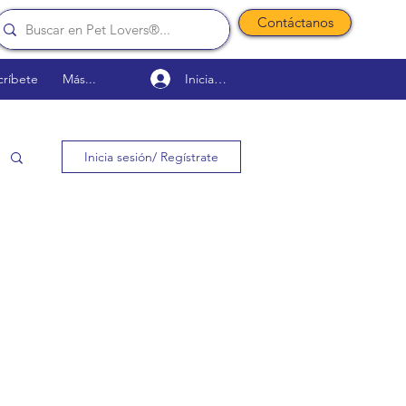
Contáctanos
Iniciar sesión
críbete
Más...
Inicia sesión/ Regístrate