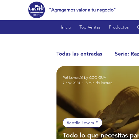
"Agregamos valor a tu negocio"
Inicio
Top Ventas
Productos
Todas las entradas
Serie: Ra
Pet Lovers® by CODIGUA
Cat Lovers™
Bird Love
7 nov 2024
3 min de lectura
Reptile Lovers™
Produc
Reptile Lovers™
Estilo de Vida y Curiosidade
Todo lo que necesitas pa