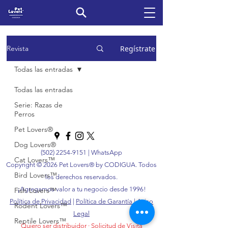
Regístrate
Revista
Todas las entradas
Todas las entradas
Serie: Razas de
Perros
Pet Lovers®
Dog Lovers®
(502) 2254-9151
|
WhatsApp
Cat Lovers™
Copyright © 2026 Pet Lovers® by CODIGUA. Todos
Bird Lovers™
los derechos reservados.
¡Agregamos valor a tu negocio desde 1996!
Fish Lovers™
Política de Privacidad
|
Política de Garantía
|
Aviso
Rodent Lovers™
Legal
Reptile Lovers™
Quiero ser distribuidor
·
Solicitud de Visita