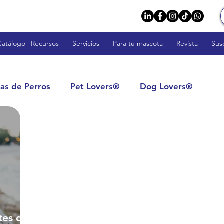
Catálogo | Recursos
Servicios
Para tu mascota
Revista
Sus
zas de Perros
Pet Lovers®
Dog Lovers®
rs™
Fish Lovers™
Rodent Lovers™
tos: Calidad y Confianza
Impulsa tu Negocio
s
Veterinarios y Profesionales
tes de