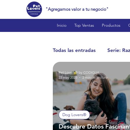
"Agregamos valor a tu negocio"
Inicio
Top Ventas
Productos
Todas las entradas
Serie: Ra
Pet Lovers® by CODIGUA
Cat Lovers™
Bird Love
23 may 2023
2 min de lectura
Reptile Lovers™
Produc
Dog Lovers®
Estilo de Vida y Curiosidade
Descubre Datos Fascinan