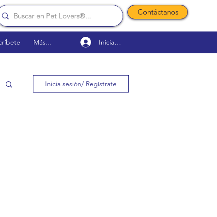
Contáctanos
Iniciar sesión
críbete
Más...
Inicia sesión/ Regístrate