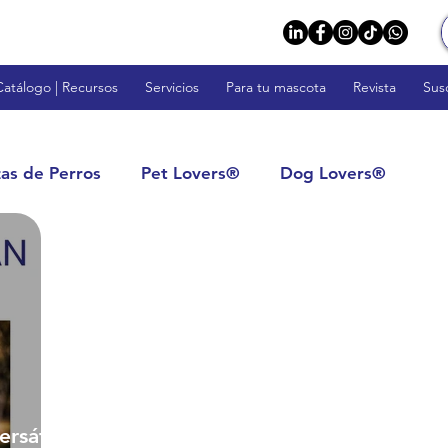
Catálogo | Recursos
Servicios
Para tu mascota
Revista
Sus
zas de Perros
Pet Lovers®
Dog Lovers®
rs™
Fish Lovers™
Rodent Lovers™
tos: Calidad y Confianza
Impulsa tu Negocio
s
Veterinarios y Profesionales
rsátil