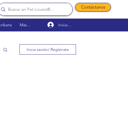
Contáctanos
Iniciar sesión
críbete
Más...
Inicia sesión/ Regístrate