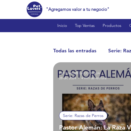
"Agregamos valor a tu negocio"
Inicio
Top Ventas
Productos
Todas las entradas
Serie: Ra
Pet Lovers® by CODIGUA
Cat Lovers™
Bird Love
28 dic 2024
4 min de lectura
Reptile Lovers™
Produc
Serie: Razas de Perros
Estilo de Vida y Curiosidade
Pastor Alemán: La Raza Ve