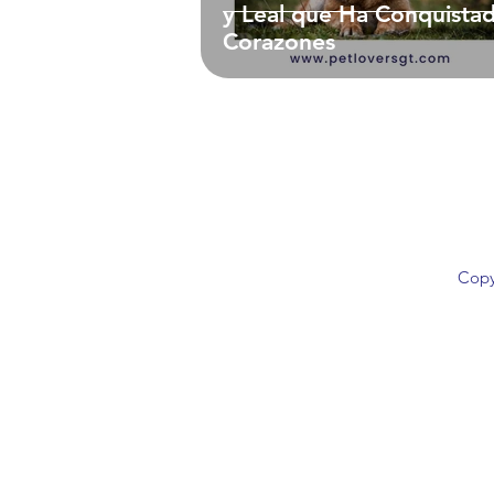
y Leal que Ha Conquista
Corazones
Guías y Consejos
Fichas
Copy