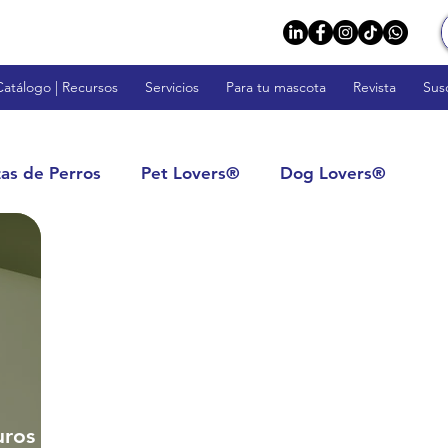
Catálogo | Recursos
Servicios
Para tu mascota
Revista
Sus
zas de Perros
Pet Lovers®
Dog Lovers®
rs™
Fish Lovers™
Rodent Lovers™
tos: Calidad y Confianza
Impulsa tu Negocio
s
Veterinarios y Profesionales
uros