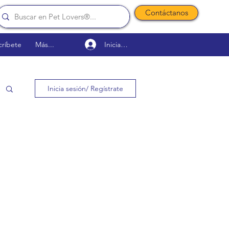
Contáctanos
Iniciar sesión
críbete
Más...
Inicia sesión/ Regístrate