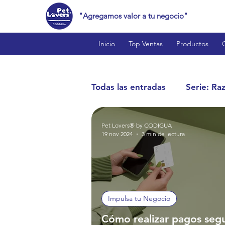
"Agregamos valor a tu negocio"
Inicio
Top Ventas
Productos
Todas las entradas
Serie: Ra
Pet Lovers® by CODIGUA
Cat Lovers™
Bird Love
19 nov 2024
3 min de lectura
Reptile Lovers™
Produc
Impulsa tu Negocio
Estilo de Vida y Curiosidade
Cómo realizar pagos seg