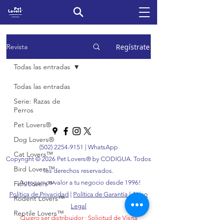
Regístrate
Revista
Todas las entradas
Todas las entradas
Serie: Razas de
Perros
Pet Lovers®
Dog Lovers®
(502) 2254-9151
|
WhatsApp
Cat Lovers™
Copyright © 2026 Pet Lovers® by CODIGUA. Todos
Bird Lovers™
los derechos reservados.
¡Agregamos valor a tu negocio desde 1996!
Fish Lovers™
Política de Privacidad
|
Política de Garantía
|
Aviso
Rodent Lovers™
Legal
Reptile Lovers™
Quiero ser distribuidor
·
Solicitud de Visita