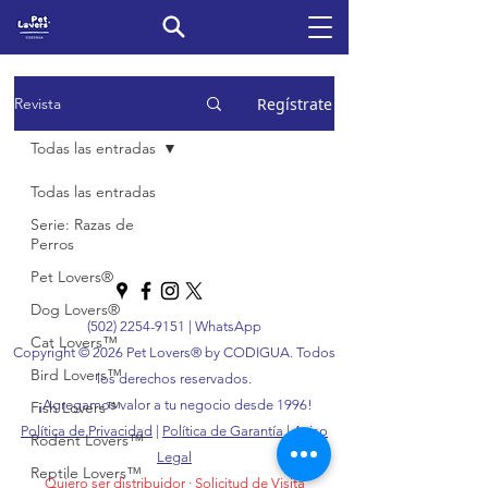
Regístrate
Revista
Todas las entradas
Todas las entradas
Serie: Razas de
Perros
Pet Lovers®
Dog Lovers®
(502) 2254-9151
|
WhatsApp
Cat Lovers™
Copyright © 2026 Pet Lovers® by CODIGUA. Todos
Bird Lovers™
los derechos reservados.
¡Agregamos valor a tu negocio desde 1996!
Fish Lovers™
Política de Privacidad
|
Política de Garantía
|
Aviso
Rodent Lovers™
Legal
Reptile Lovers™
Quiero ser distribuidor
·
Solicitud de Visita