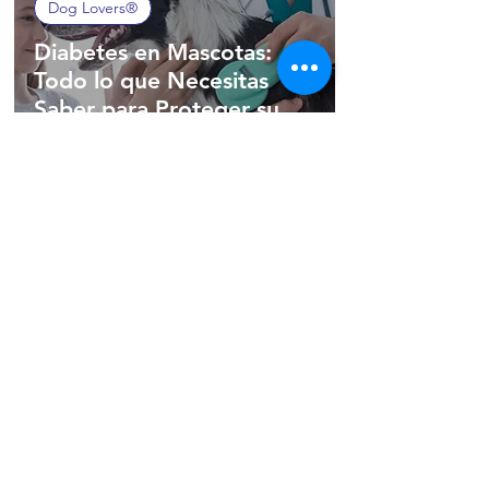
Dog Lovers®
Diabetes en Mascotas:
Todo lo que Necesitas
Saber para Proteger su
Salud
(502) 2254-9151
|
WhatsApp
Copyright © 2026 Pet Lovers® by CODIGUA. Todos
los derechos reservados.
¡Agregamos valor a tu negocio desde 1996!
Política de Privacidad
|
Política de Garantía
|
Aviso
Legal