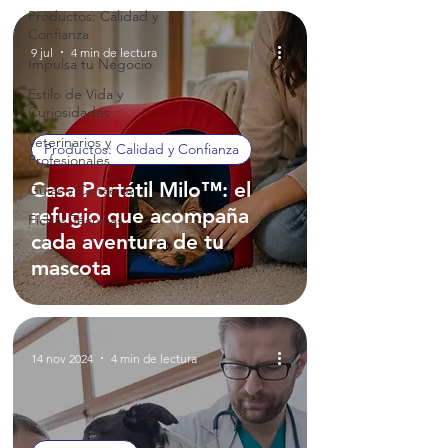
Productos: Calidad y
Confianza
9 jul
4 min de lectura
Impulsa tu Negocio
Estilo de Vida y
Curiosidades
Veterinarios y
Productos: Calidad y Confianza
Profesionales
Casa Portátil Milo™: el
Guías y Consejos
refugio que acompaña
Fichas Técnicas
cada aventura de tu
mascota
14 nov 2024
4 min de lectura