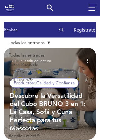
Regístrate
Revista
Todas las entradas
Todas las entradas
17 jul
3 min de lectura
Serie: Razas de
Perros
Pet Lovers®
Productos: Calidad y Confianza
Dog Lovers®
Descubre la Versatilidad
Cat Lovers™
del Cubo BRUNO 3 en 1:
Bird Lovers™
La Casa, Sofá y Cuna
Fish Lovers™
Perfecta para tus
Rodent Lovers™
Mascotas
Reptile Lovers™