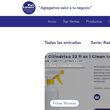
"Agregamos valor a tu negocio"
Inicio
Top Ventas
Productos
Todas las entradas
Serie: Ra
Pet Lovers® by CODIGUA
Cat Lovers™
Bird Love
3 jun
2 min de lectura
Reptile Lovers™
Produc
Estilo de Vida y Curiosidade
Fichas Técnicas