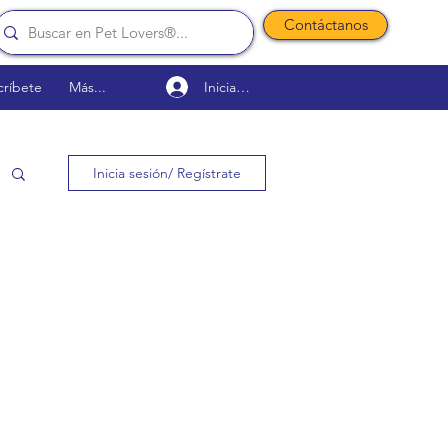
Contáctanos
Iniciar sesión
críbete
Más...
Inicia sesión/ Regístrate