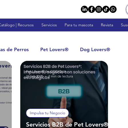
Catálogo | Recursos
Servicios
Para tu mascota
Revista
Sus
zas de Perros
Pet Lovers®
Dog Lovers®
Pet Lovers® by CODIGUA
rs™
Fish Lovers™
Rodent Lovers™
27 feb 2025
2 min de lectura
tos: Calidad y Confianza
Impulsa tu Negocio
Impulsa tu Negocio
s
Veterinarios y Profesionales
Servicios B2B de Pet Lovers®: