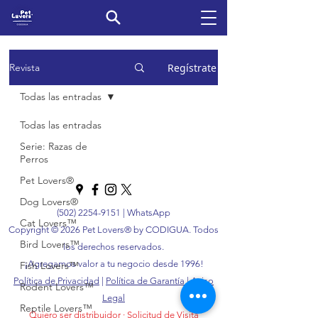
Regístrate
Revista
Todas las entradas
Todas las entradas
Serie: Razas de
Perros
Pet Lovers®
Dog Lovers®
(502) 2254-9151
|
WhatsApp
Cat Lovers™
Copyright © 2026 Pet Lovers® by CODIGUA. Todos
Bird Lovers™
los derechos reservados.
¡Agregamos valor a tu negocio desde 1996!
Fish Lovers™
Política de Privacidad
|
Política de Garantía
|
Aviso
Rodent Lovers™
Legal
Reptile Lovers™
Quiero ser distribuidor
·
Solicitud de Visita