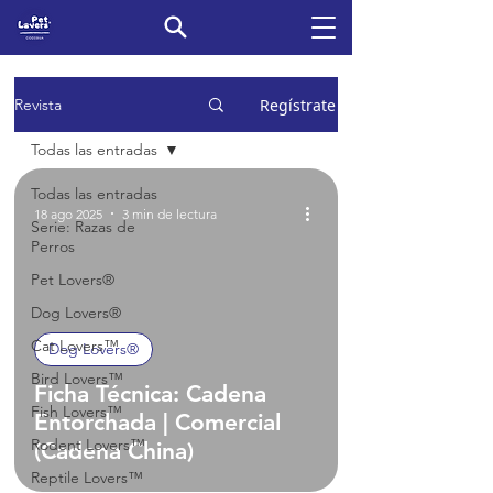
Regístrate
Revista
Todas las entradas
Todas las entradas
18 ago 2025
3 min de lectura
Serie: Razas de
Perros
Pet Lovers®
Dog Lovers®
Cat Lovers™
Dog Lovers®
Bird Lovers™
Ficha Técnica: Cadena
Fish Lovers™
Entorchada | Comercial
Rodent Lovers™
(Cadena China)
Reptile Lovers™