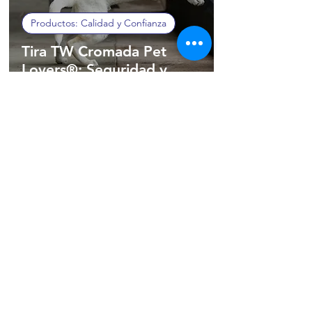
Productos: Calidad y Confianza
Tira TW Cromada Pet
Lovers®: Seguridad y
resistencia en cada paseo
(502) 2254-9151
|
WhatsApp
Copyright © 2026 Pet Lovers® by CODIGUA. Todos
los derechos reservados.
¡Agregamos valor a tu negocio desde 1996!
Política de Privacidad
|
Política de Garantía
|
Aviso
Legal