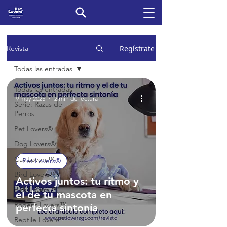
Regístrate
Revista
Todas las entradas
Todas las entradas
9 may 2025
2 min de lectura
Serie: Razas de
Perros
Pet Lovers®
Dog Lovers®
Cat Lovers™
Pet Lovers®
Bird Lovers™
Activos juntos: tu ritmo y
Fish Lovers™
el de tu mascota en
Rodent Lovers™
perfecta sintonía
Reptile Lovers™