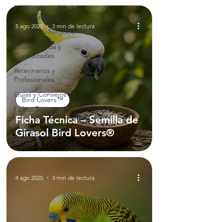
Productos: Calidad y
Confianza
5 ago 2025
3 min de lectura
Impulsa tu Negocio
Estilo de Vida y
Curiosidades
Veterinarios y
Profesionales
Guías y Consejos
Bird Lovers™
Fichas Técnicas
Ficha Técnica – Semilla de
Girasol Bird Lovers®
4 ago 2025
3 min de lectura