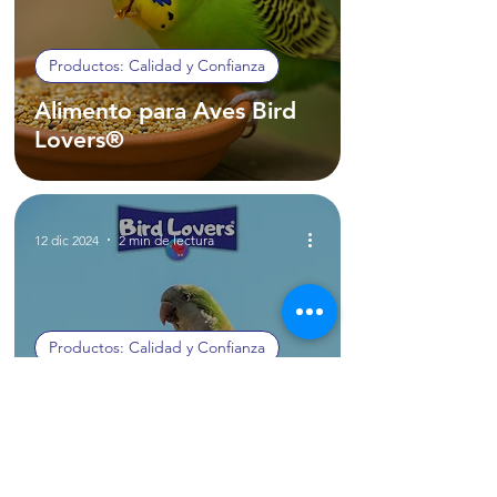
Productos: Calidad y Confianza
Alimento para Aves Bird
Lovers®
12 dic 2024
2 min de lectura
Productos: Calidad y Confianza
Proteína para Aves Bird
Lovers™: Calidad,
Nutrición y Resultados
Garantizados