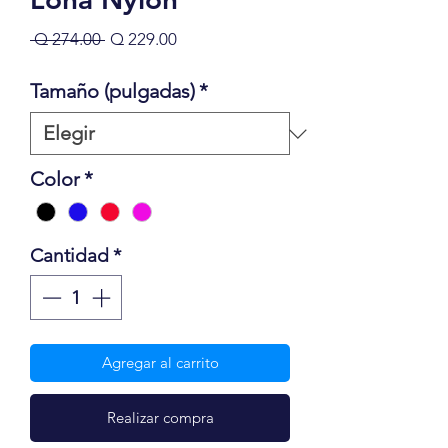
Precio
Precio de oferta
 Q 274.00 
Q 229.00
Tamaño (pulgadas)
*
Color
*
Cantidad
*
Agregar al carrito
Realizar compra