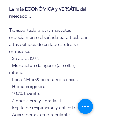
La más ECONÓMICA y VERSÁTIL del
mercado...
Transportadora para mascotas
especialmente diseñada para trasladar
a tus peludos de un lado a otro sin
estresarse.
- Se abre 360°.
- Mosquetón de agarre (al collar)
interno.
- Lona Nylon® de alta resistencia.
- Hipoaleregenica.
- 100% lavable.
- Zipper cierra y abre fácil.
- Rejilla de respiración y anti estrés.
- Agarrador externo regulable.
- Bolso auxiliar externo para
transportar carné del veterinario,
pasaporte, etc.