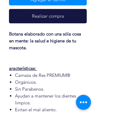
Realizar compra
Botana elaborado con una sóla cosa
en mente: la salud e higiene de tu
mascota.
aracterísticas:
Carnaza de Res PREMIUM®
Orgánicos.
Sin Parabenos.
Ayudan a mantener los dientes
limpios.
Evitan el mal aliento.
Mantiene las encías sanas.
Disminuya la ansiedad.
Evita que muerdan objetos no