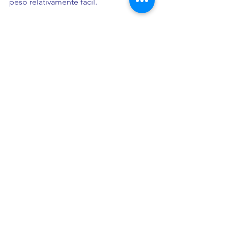
peso relativamente fácil.
Enfermedades comunes
Como muchas razas pequeñas y 
braquicéfalas, puede presentar:
sensibilidad al calor
problemas respiratorios
problemas dentales
irritaciones oculares
luxación patelar
alergias de piel
Nada de pánico. Solo:
controles veterinarios
peso saludable
higiene correcta
Accesorios Pet Lovers® 