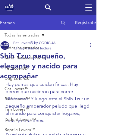
Regístrate
Entrada
Todas las entradas
Pet Lovers® by CODIGUA
Todas las entradas
13 may
4 min de lectura
Shih Tzu: pequeño,
Serie: Razas de Perros
elegante y nacido para
Pet Lovers®
acompañar
Dog Lovers®
Hay perros que cuidan fincas. Hay 
Cat Lovers™
perros que nacieron para correr 
kilómetros. Y luego está el Shih Tzu: un 
Bird Lovers™
pequeño emperador peludo que llegó 
Fish Lovers™
al mundo para conquistar hogares, 
Rodent Lovers™
sofás y corazones.
Reptile Lovers™
Su mirada dulce, su pelaje elegante y 