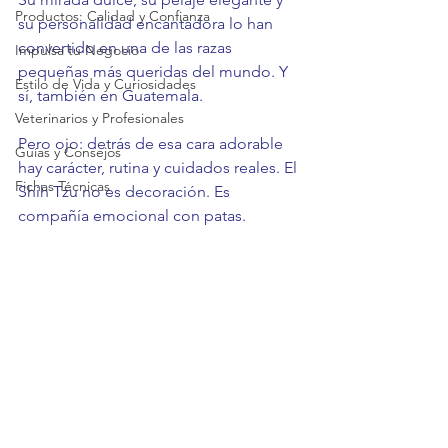
Productos: Calidad y Confianza
su personalidad encantadora lo han 
convertido en una de las razas 
Impulsa tu Negocio
pequeñas más queridas del mundo. Y 
Estilo de Vida y Curiosidades
sí, también en Guatemala.
Veterinarios y Profesionales
Pero ojo: detrás de esa cara adorable 
Guías y Consejos
hay carácter, rutina y cuidados reales. El 
Fichas Técnicas
Shih Tzu no es decoración. Es 
compañía emocional con patas.