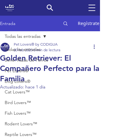
Regístrate
Entrada
Todas las entradas
Pet Lovers® by CODIGUA
Todas las entradas
20 feb 2025
5 min de lectura
Golden Retriever: El
Serie: Razas de Perros
Compañero Perfecto para la
Pet Lovers®
Familia
Dog Lovers®
Actualizado:
hace 1 día
Cat Lovers™
Bird Lovers™
Fish Lovers™
Rodent Lovers™
Reptile Lovers™