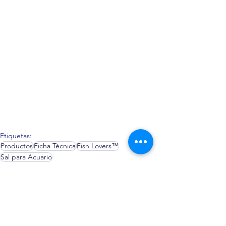
Etiquetas:
Productos
Ficha Técnica
Fish Lovers™
Sal para Acuario
Fish Lovers™
Productos: Calidad y Confianza
Fichas Técnicas