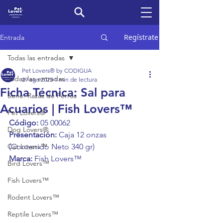
Regístrate
Entrada
Todas las entradas
Pet Lovers® by CODIGUA
Todas las entradas
29 ago 2025
1 min de lectura
Ficha Técnica: Sal para
Serie: Razas de Perros
Acuarios | Fish Lovers™
Pet Lovers®
Código:
 05 00062
Dog Lovers®
Presentación:
 Caja 12 onzas 
Cat Lovers™
(Contenido Neto 340 gr)
Marca:
 Fish Lovers™
Bird Lovers™
Fish Lovers™
Rodent Lovers™
Reptile Lovers™