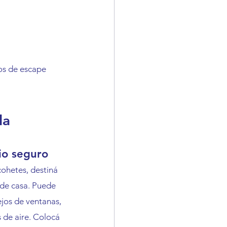
os de escape 
la 
io seguro
ohetes, destiná 
 de casa. Puede 
ejos de ventanas, 
s de aire. Colocá 