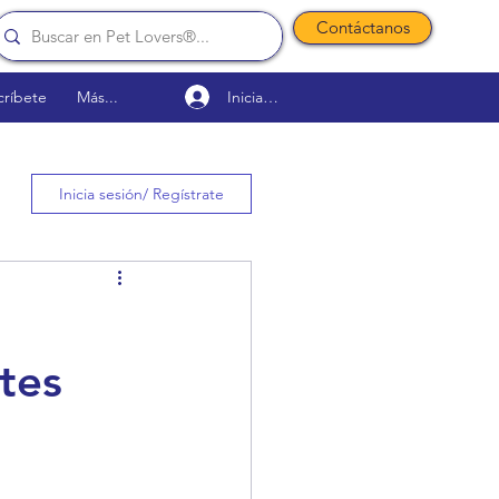
Contáctanos
Iniciar sesión
críbete
Más...
Inicia sesión/ Regístrate
tes