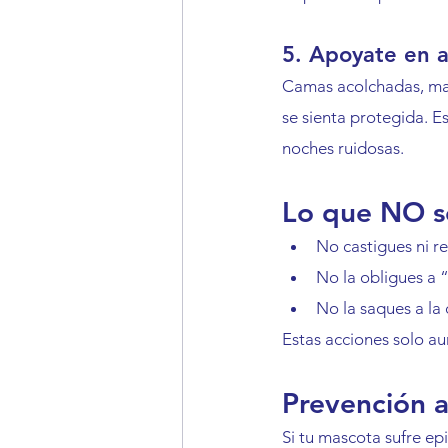
5. Apoyate en a
Camas acolchadas, man
se sienta protegida. E
noches ruidosas.
Lo que NO s
No castigues ni r
No la obligues a “
No la saques a la 
Estas acciones solo au
Prevención a
Si tu mascota sufre ep