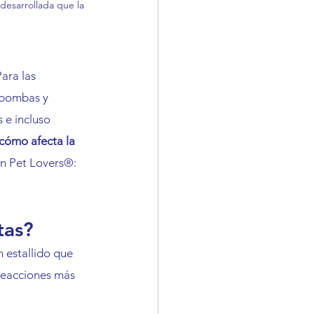
desarrollada que la 
ara las 
 bombas y 
 e incluso 
cómo afecta la 
en Pet Lovers®: 
tas?
 estallido que 
reacciones más 