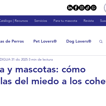
Catálogo | Recursos
Servicios
Para tu mascota
Revista
Sus
zas de Perros
Pet Lovers®
Dog Lovers®
ODIGUA
31 dic 2025
3 min de lectura
rs™
Fish Lovers™
Rodent Lovers™
ia y mascotas: cómo
las del miedo a los cohe
tos: Calidad y Confianza
Impulsa tu Negocio
s
Veterinarios y Profesionales