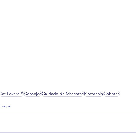
Cat Lovers™
Consejos
Cuidado de Mascotas
Pirotecnia
Cohetes
nsejos