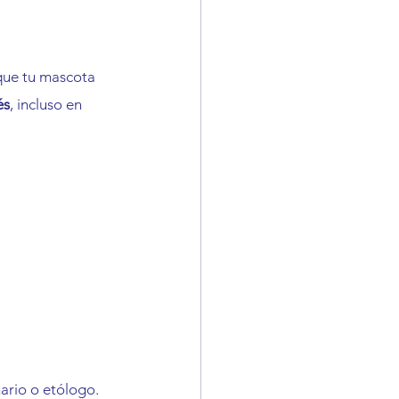
que tu mascota 
és
, incluso en 
ario o etólogo. 