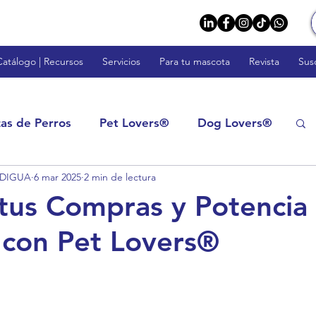
Catálogo | Recursos
Servicios
Para tu mascota
Revista
Sus
zas de Perros
Pet Lovers®
Dog Lovers®
ODIGUA
6 mar 2025
2 min de lectura
rs™
Fish Lovers™
Rodent Lovers™
 tus Compras y Potencia
con Pet Lovers®
tos: Calidad y Confianza
Impulsa tu Negocio
s
Veterinarios y Profesionales