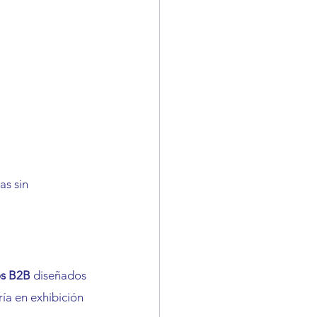
s sin 
os B2B
 diseñados 
ía en exhibición 