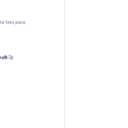
á listo para 
ers®.
🚀 