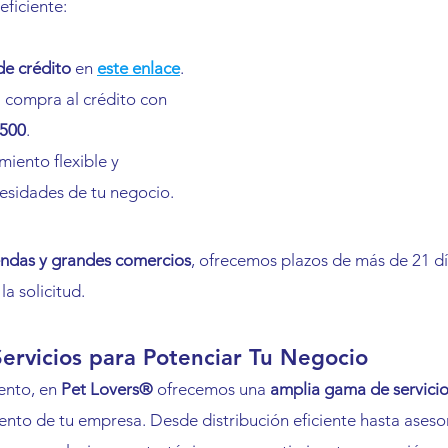
eficiente:
 de crédito
 en 
este enlace
.
a compra al crédito con 
500
.
iento flexible y 
cesidades de tu negocio.
endas y grandes comercios
, ofrecemos plazos de más de 21 día
la solicitud.
ervicios para Potenciar Tu Negocio
nto, en 
Pet Lovers®
 ofrecemos una 
amplia gama de servici
ento de tu empresa. Desde distribución eficiente hasta asesor