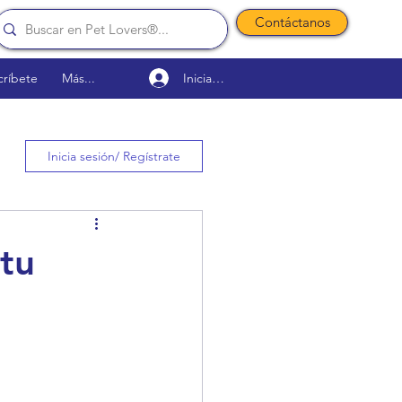
Contáctanos
Iniciar sesión
críbete
Más...
Inicia sesión/ Regístrate
 tu