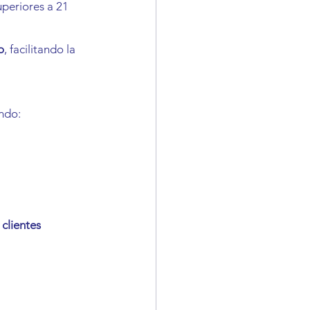
uperiores a 21 
o
, facilitando la 
endo:
clientes 