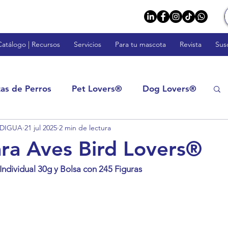
Catálogo | Recursos
Servicios
Para tu mascota
Revista
Sus
zas de Perros
Pet Lovers®
Dog Lovers®
ODIGUA
21 jul 2025
2 min de lectura
rs™
Fish Lovers™
Rodent Lovers™
ara Aves Bird Lovers®
ndividual 30g y Bolsa con 245 Figuras
tos: Calidad y Confianza
Impulsa tu Negocio
s
Veterinarios y Profesionales