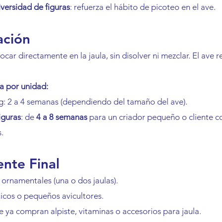
iversidad de figuras
: refuerza el hábito de picoteo en el ave.
ación
ocar directamente en la jaula, sin disolver ni mezclar. El ave r
a por unidad:
g: 2 a 4 semanas (dependiendo del tamaño del ave).
iguras
: de 
4 a 8 semanas
 para un criador pequeño o cliente co
.
iente Final
ornamentales (una o dos jaulas).
cos o pequeños avicultores.
ya compran alpiste, vitaminas o accesorios para jaula.