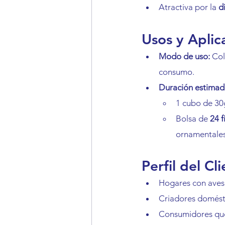
Atractiva por la 
d
Usos y Aplic
Modo de uso:
 Col
consumo.
Duración estimad
1 cubo de 30
Bolsa de 
24 f
ornamentales
Perfil del Cl
Hogares con aves 
Criadores domésti
Consumidores que 