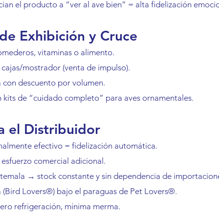
ian el producto a “ver al ave bien” = alta fidelización emocio
de Exhibición y Cruce
omederos, vitaminas o alimento.
n cajas/mostrador (venta de impulso).
a con descuento por volumen.
 kits de “cuidado completo” para aves ornamentales.
a el Distribuidor
lmente efectivo = fidelización automática.
 esfuerzo comercial adicional.
temala → stock constante y sin dependencia de importacion
(Bird Lovers®) bajo el paraguas de Pet Lovers®.
 cero refrigeración, mínima merma.