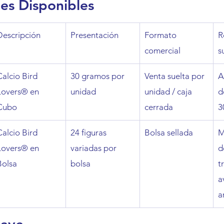
es Disponibles
Descripción
Presentación
Formato 
R
comercial
s
Calcio Bird 
30 gramos por 
Venta suelta por 
A
Lovers® en 
unidad
unidad / caja 
d
Cubo
cerrada
3
Calcio Bird 
24 figuras 
Bolsa sellada
M
Lovers® en 
variadas por 
d
Bolsa
bolsa
t
a
a