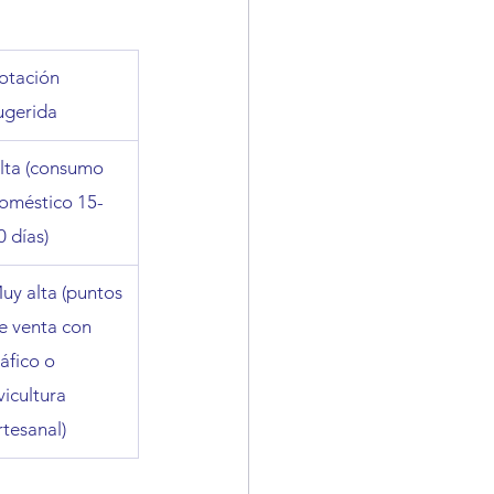
otación 
ugerida
lta (consumo 
oméstico 15-
0 días)
uy alta (puntos 
e venta con 
ráfico o 
vicultura 
rtesanal)