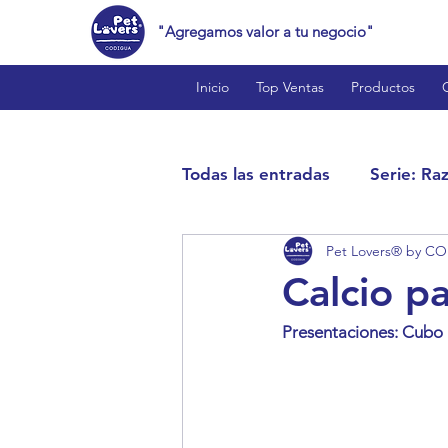
"Agregamos valor a tu negocio"
Inicio
Top Ventas
Productos
Todas las entradas
Serie: Ra
Pet Lovers® by C
Cat Lovers™
Bird Love
Calcio p
Presentaciones: Cubo I
Reptile Lovers™
Produc
Estilo de Vida y Curiosidade