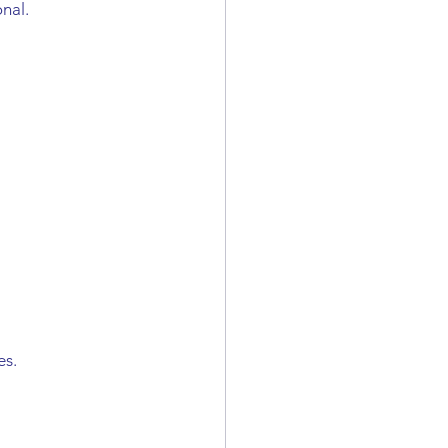
nal.
es.