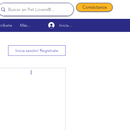
Contáctanos
Iniciar sesión
críbete
Más...
Inicia sesión/ Regístrate