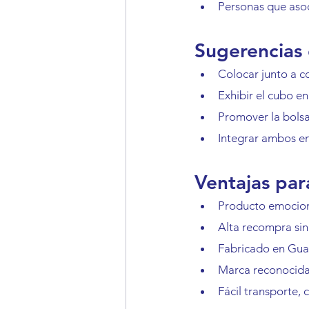
Personas que asoc
Sugerencias 
Colocar junto a c
Exhibir el cubo e
Promover la bols
Integrar ambos en
Ventajas par
Producto emociona
Alta recompra sin
Fabricado en Gua
Marca reconocida 
Fácil transporte,