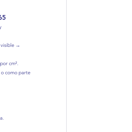
65
y 
 visible → 
 por cm².
o como parte 
a.