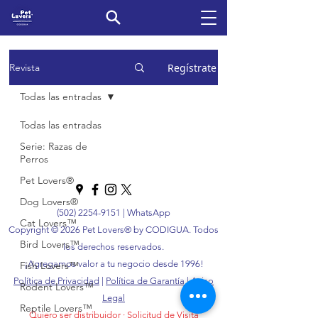
Regístrate
Revista
Todas las entradas
Todas las entradas
Serie: Razas de
Perros
Pet Lovers®
Dog Lovers®
(502) 2254-9151
|
WhatsApp
Cat Lovers™
Copyright © 2026 Pet Lovers® by CODIGUA. Todos
Bird Lovers™
los derechos reservados.
¡Agregamos valor a tu negocio desde 1996!
Fish Lovers™
Política de Privacidad
|
Política de Garantía
|
Aviso
Rodent Lovers™
Legal
Reptile Lovers™
Quiero ser distribuidor
·
Solicitud de Visita