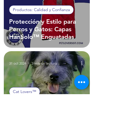
Productos: Calidad y Confianza
Protección y Estilo para
Perros y Gatos: Capas
HanSolo™ Enguatadas
31 oct 2024
3 min de lectura
Cat Lovers™
Collares Nylon Ajustables
Pet Lovers®: Seguridad,
Estilo y Variedad para
Cada Mascota