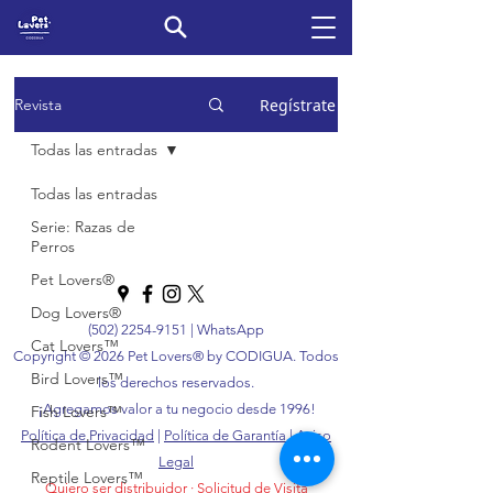
Regístrate
Revista
Todas las entradas
Todas las entradas
Serie: Razas de
Perros
Pet Lovers®
Dog Lovers®
(502) 2254-9151
|
WhatsApp
Cat Lovers™
Copyright © 2026 Pet Lovers® by CODIGUA. Todos
Bird Lovers™
los derechos reservados.
¡Agregamos valor a tu negocio desde 1996!
Fish Lovers™
Política de Privacidad
|
Política de Garantía
|
Aviso
Rodent Lovers™
Legal
Reptile Lovers™
Quiero ser distribuidor
·
Solicitud de Visita