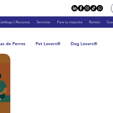
Catálogo | Recursos
Servicios
Para tu mascota
Revista
Sus
zas de Perros
Pet Lovers®
Dog Lovers®
rs™
Fish Lovers™
Rodent Lovers™
tos: Calidad y Confianza
Impulsa tu Negocio
s
Veterinarios y Profesionales