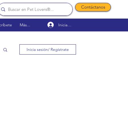
Contáctanos
Iniciar sesión
críbete
Más...
Inicia sesión/ Regístrate