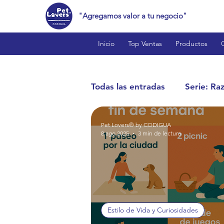
"Agregamos valor a tu negocio"
Inicio
Top Ventas
Productos
Todas las entradas
Serie: Ra
Pet Lovers® by CODIGUA
Cat Lovers™
Bird Love
8 ago 2025
3 min de lectura
Reptile Lovers™
Produc
Estilo de Vida y Curiosidade
Estilo de Vida y Curiosidades