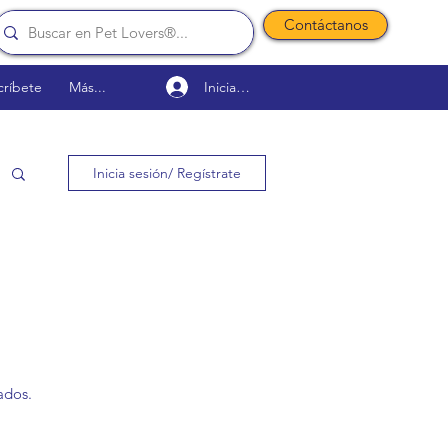
Contáctanos
Iniciar sesión
críbete
Más...
Inicia sesión/ Regístrate
ados.