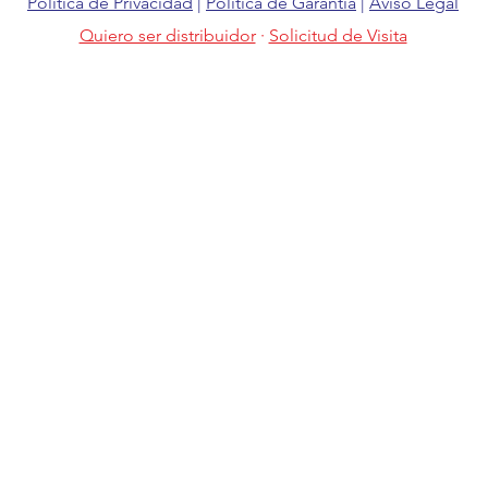
Política de Privacidad
|
Política de Garantía
|
Aviso Legal
Quiero ser distribuidor
·
Solicitud de Visita
 Técnicas