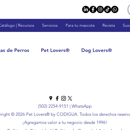
Catálogo | Recursos
Servicios
Para tu mascota
Revista
Sus
zas de Perros
Pet Lovers®
Dog Lovers®
rs™
Fish Lovers™
Rodent Lovers™
tos: Calidad y Confianza
Impulsa tu Negocio
(502) 2254-9151
|
WhatsApp
right © 2026 Pet Lovers® by CODIGUA. Todos los derechos reserv
s
Veterinarios y Profesionales
¡Agregamos valor a tu negocio desde 1996!