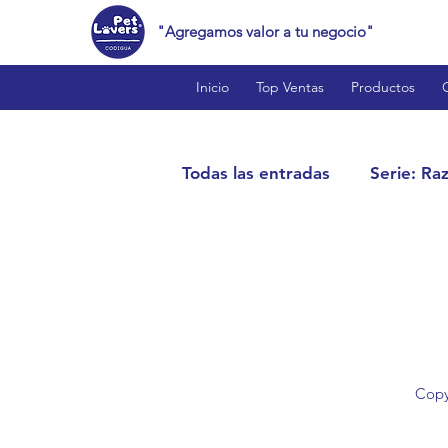
"Agregamos valor a tu negocio"
Inicio
Top Ventas
Productos
Todas las entradas
Serie: Ra
Cat Lovers™
Bird Love
Reptile Lovers™
Produc
Copy
Estilo de Vida y Curiosidade