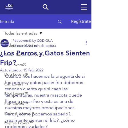
Regístrate
Entrada
Todas las entradas
Pet Lovers® by CODIGUA
Todas las entradas
18 ene 2022
3 min de lectura
¿Los Perros y Gatos Sienten
Serie: Razas de Perros
Frío?
Pet Lovers®
Actualizado:
15 feb 2022
Dog Lovers®
Cuando nos hacemos la pregunta de si 
los 
perros
 y 
gatos
 pasan frío debemos 
Cat Lovers™
tener en cuenta que si caen las 
Bird Lovers™
temperaturas, nuestra mascota puede 
llegar a pasar frío y esta es una de 
Fish Lovers™
nuestras mayores preocupaciones. 
Rodent Lovers™
Pero, ¿cómo podemos saberlo?, 
¿realmente sienten el frío?, ¿cómo 
Reptile Lovers™
podemos ayudarles?